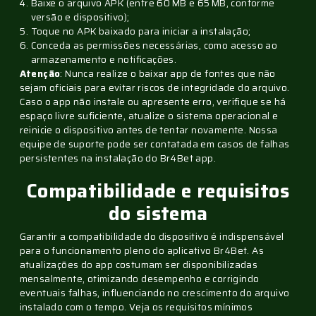
Baixe o arquivo APK (entre 60 MB e 65 MB, conforme
versão e dispositivo);
Toque no APK baixado para iniciar a instalação;
Conceda as permissões necessárias, como acesso ao
armazenamento e notificações.
Atenção
: Nunca realize o baixar app de fontes que não
sejam oficiais para evitar riscos de integridade do arquivo.
Caso o app não instale ou apresente erro, verifique se há
espaço livre suficiente, atualize o sistema operacional e
reinicie o dispositivo antes de tentar novamente. Nossa
equipe de suporte pode ser contatada em casos de falhas
persistentes na instalação do Br4Bet app.
Compatibilidade e requisitos
do sistema
Garantir a compatibilidade do dispositivo é indispensável
para o funcionamento pleno do aplicativo Br4Bet. As
atualizações do app costumam ser disponibilizadas
mensalmente, otimizando desempenho e corrigindo
eventuais falhas, influenciando no crescimento do arquivo
instalado com o tempo. Veja os requisitos mínimos