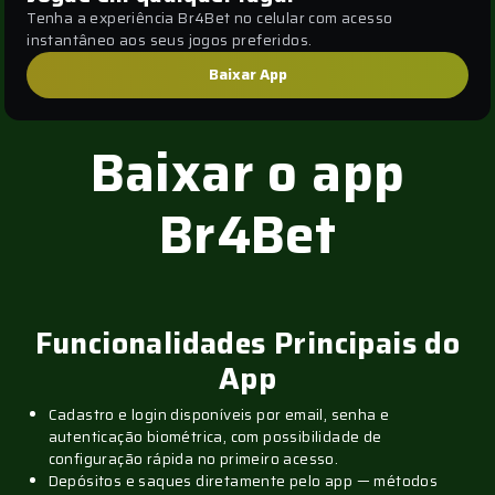
Tenha a experiência Br4Bet no celular com acesso
instantâneo aos seus jogos preferidos.
Baixar App
Baixar o app
Br4Bet
Funcionalidades Principais do
App
Cadastro e login disponíveis por email, senha e
autenticação biométrica, com possibilidade de
configuração rápida no primeiro acesso.
Depósitos e saques diretamente pelo app — métodos